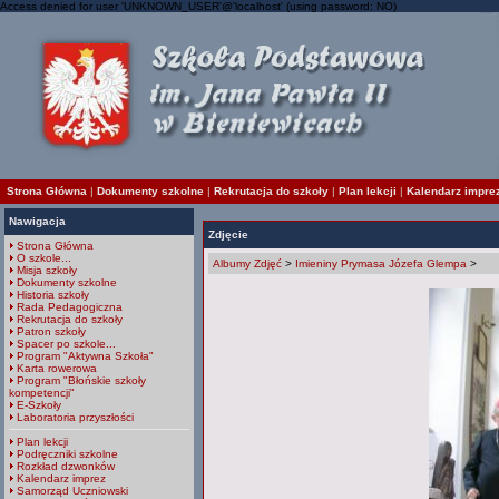
Access denied for user 'UNKNOWN_USER'@'localhost' (using password: NO)
Strona Główna
|
Dokumenty szkolne
|
Rekrutacja do szkoły
|
Plan lekcji
|
Kalendarz impre
Nawigacja
Zdjęcie
Strona Główna
O szkole...
Albumy Zdjęć
>
Imieniny Prymasa Józefa Glempa
>
Misja szkoły
Dokumenty szkolne
Historia szkoły
Rada Pedagogiczna
Rekrutacja do szkoły
Patron szkoły
Spacer po szkole...
Program "Aktywna Szkoła"
Karta rowerowa
Program "Błońskie szkoły
kompetencji"
E-Szkoły
Laboratoria przyszłości
Plan lekcji
Podręczniki szkolne
Rozkład dzwonków
Kalendarz imprez
Samorząd Uczniowski