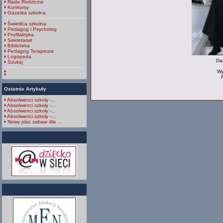
Rada Rodziców
Konkursy
Gazetka szkolna
Świetlica szkolna
Pedagog i Psycholog
Profilaktyka
Sekretariat
Biblioteka
Pedagog Terapeuta
Logopeda
Da
Szukaj
Wy
Ostatnie Artykuły
Absolwenci szkoły -...
Absolwenci szkoły -...
Absolwenci szkoły -...
Absolwenci szkoły -...
Nowy plac zabaw dla ...